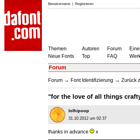
Benutzername
|
Registrieren
Themen
Autoren
Forum
Eine
Neue Fonts
Top
FAQ
Wer
Forum
→
→
Forum
Font Identifizierung
Zurück z
"for the love of all things craft
lolhipoop
31.10.2012 um 02:37
thanks in advance
x