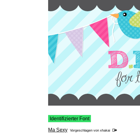
Identifizierter Font
Ma Sexy
Vorgeschlagen von
xhakai