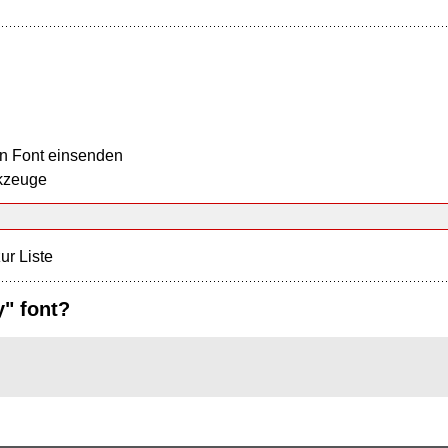
n Font einsenden
kzeuge
ur Liste
y" font?