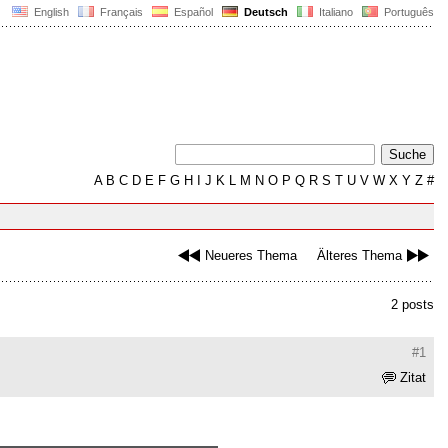
English
Français
Español
Deutsch
Italiano
Português
A
B
C
D
E
F
G
H
I
J
K
L
M
N
O
P
Q
R
S
T
U
V
W
X
Y
Z
#
Neueres Thema
Älteres Thema
2 posts
#1
Zitat