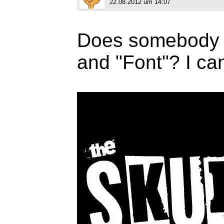
22.08.2012 um 14:07
Does somebody k
and "Font"? I can