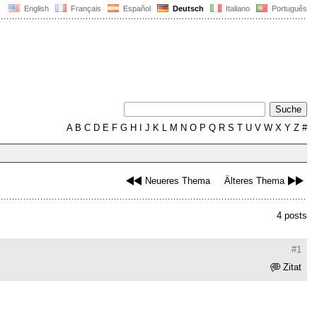
English
Français
Español
Deutsch
Italiano
Português
A
B
C
D
E
F
G
H
I
J
K
L
M
N
O
P
Q
R
S
T
U
V
W
X
Y
Z
#
Neueres Thema
Älteres Thema
4 posts
#1
Zitat