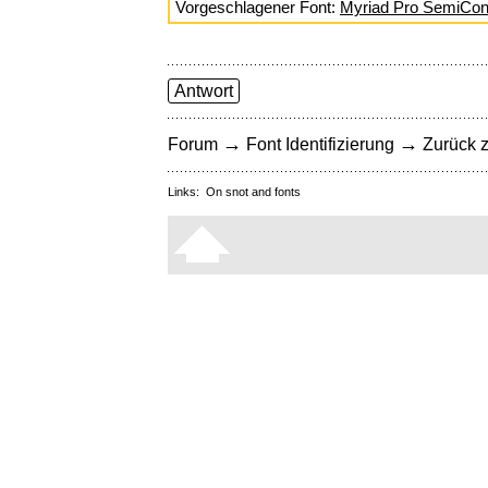
Vorgeschlagener Font:
Myriad Pro SemiCon
Antwort
→
→
Forum
Font Identifizierung
Zurück z
Links:
On snot and fonts