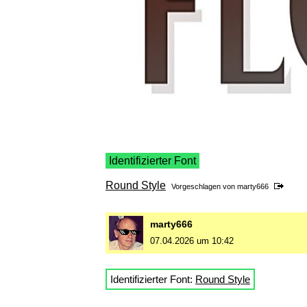
Identifizierter Font
Round Style
Vorgeschlagen von
marty666
marty666
07.04.2026 um 10:42
Identifizierter Font:
Round Style