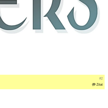
#2
Zitat