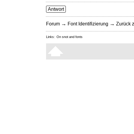
Antwort
→
→
Forum
Font Identifizierung
Zurück z
Links:
On snot and fonts