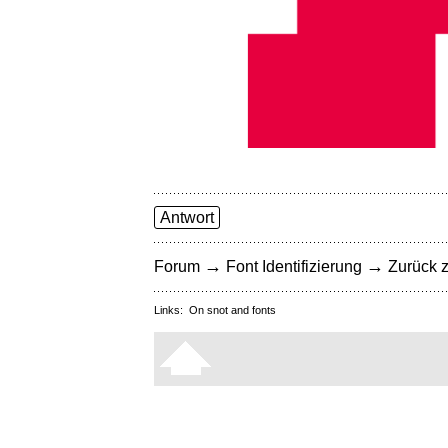
Antwort
→
→
Forum
Font Identifizierung
Zurück z
Links:
On snot and fonts