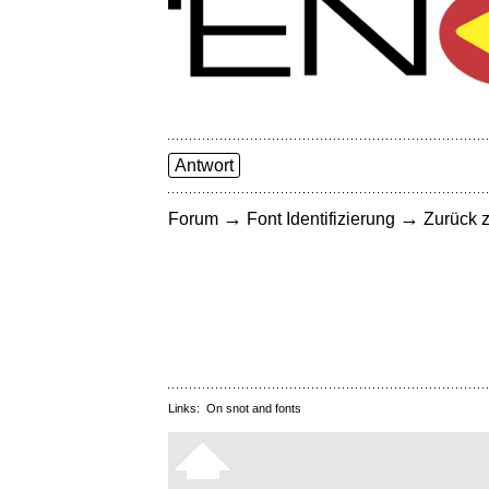
Antwort
→
→
Forum
Font Identifizierung
Zurück z
Links:
On snot and fonts