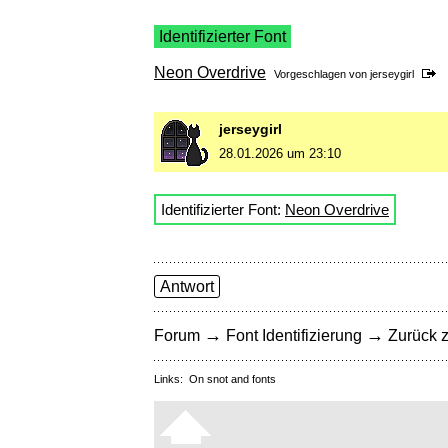
Identifizierter Font
Neon Overdrive
Vorgeschlagen von
jerseygirl
jerseygirl
28.01.2026 um 23:10
Identifizierter Font:
Neon Overdrive
Antwort
→
→
Forum
Font Identifizierung
Zurück z
Links:
On snot and fonts