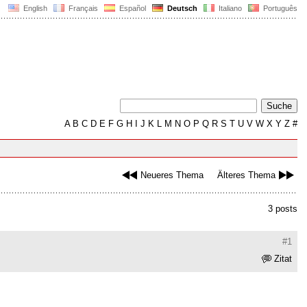
English
Français
Español
Deutsch
Italiano
Português
A
B
C
D
E
F
G
H
I
J
K
L
M
N
O
P
Q
R
S
T
U
V
W
X
Y
Z
#
Neueres Thema
Älteres Thema
3 posts
#1
Zitat