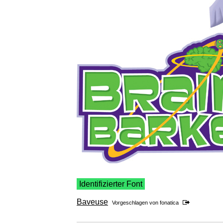
Identifizierter Font
Baveuse
Vorgeschlagen von
fonatica