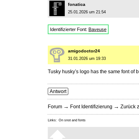
fonatica
25.01.2026 um 21:54
Identifizierter Font:
Baveuse
amigodoctor24
31.01.2026 um 19:33
Tusky husky's logo has the same font of br
Antwort
→
→
Forum
Font Identifizierung
Zurück z
Links:
On snot and fonts