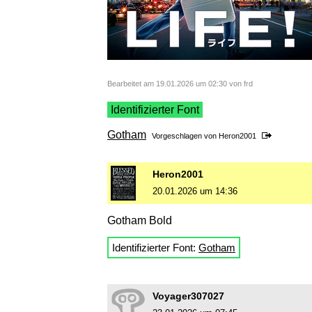
Bearbeitet am 19.01.2026 um 02:30 von frd
Identifizierter Font
Gotham
Vorgeschlagen von
Heron2001
Heron2001
20.01.2026 um 14:36
Gotham Bold
Identifizierter Font:
Gotham
Voyager307027