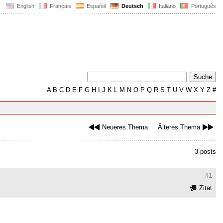
English
Français
Español
Deutsch
Italiano
Português
A
B
C
D
E
F
G
H
I
J
K
L
M
N
O
P
Q
R
S
T
U
V
W
X
Y
Z
#
Neueres Thema
Älteres Thema
3 posts
#1
Zitat