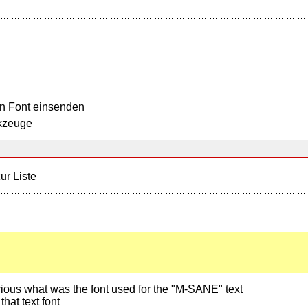
n Font einsenden
kzeuge
ur Liste
rious what was the font used for the "M-SANE" text
hat text font