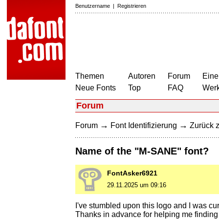
Benutzername
|
Registrieren
Themen
Autoren
Forum
Eine
Neue Fonts
Top
FAQ
Wer
Forum
→
→
Forum
Font Identifizierung
Zurück z
Name of the "M-SANE" font?
FontAsker6921
29.11.2025 um 09:16
I've stumbled upon this logo and I was cu
Thanks in advance for helping me finding t