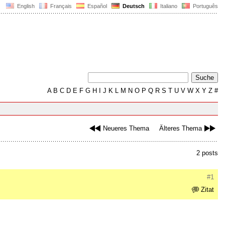
English
Français
Español
Deutsch
Italiano
Português
A
B
C
D
E
F
G
H
I
J
K
L
M
N
O
P
Q
R
S
T
U
V
W
X
Y
Z
#
Neueres Thema
Älteres Thema
2 posts
#1
Zitat