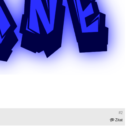
#2
Zitat