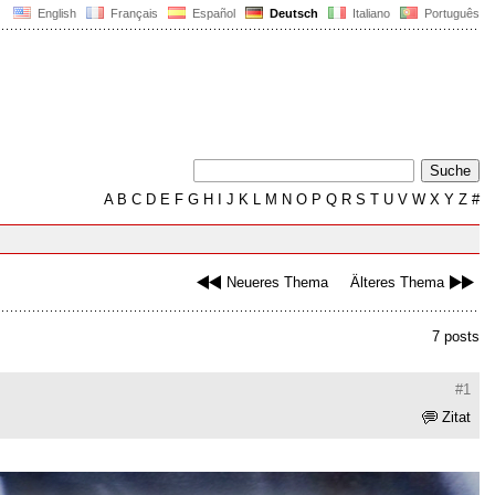
English
Français
Español
Deutsch
Italiano
Português
A
B
C
D
E
F
G
H
I
J
K
L
M
N
O
P
Q
R
S
T
U
V
W
X
Y
Z
#
Neueres Thema
Älteres Thema
7 posts
#1
Zitat