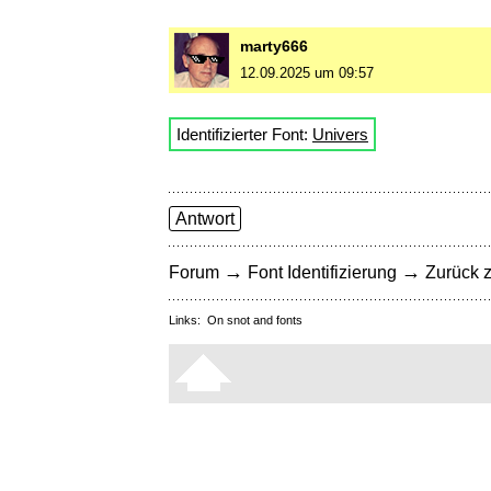
marty666
12.09.2025 um 09:57
Identifizierter Font:
Univers
Antwort
→
→
Forum
Font Identifizierung
Zurück z
Links:
On snot and fonts