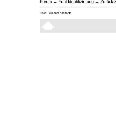
→
→
Forum
Font Identifizierung
Zurück z
Links:
On snot and fonts