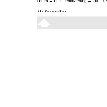
→
→
Forum
Font Identifizierung
Zurück z
Links:
On snot and fonts