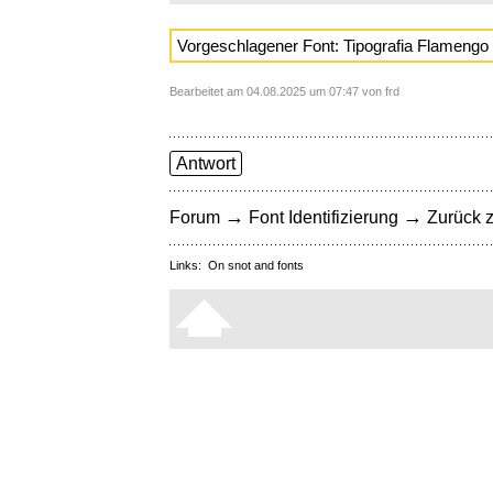
Vorgeschlagener Font: Tipografia Flamengo
Bearbeitet am 04.08.2025 um 07:47 von frd
Antwort
→
→
Forum
Font Identifizierung
Zurück z
Links:
On snot and fonts