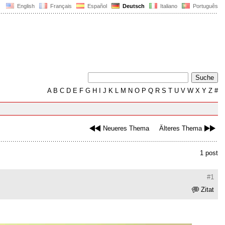
English
Français
Español
Deutsch
Italiano
Português
A
B
C
D
E
F
G
H
I
J
K
L
M
N
O
P
Q
R
S
T
U
V
W
X
Y
Z
#
Neueres Thema
Älteres Thema
1 post
#1
Zitat