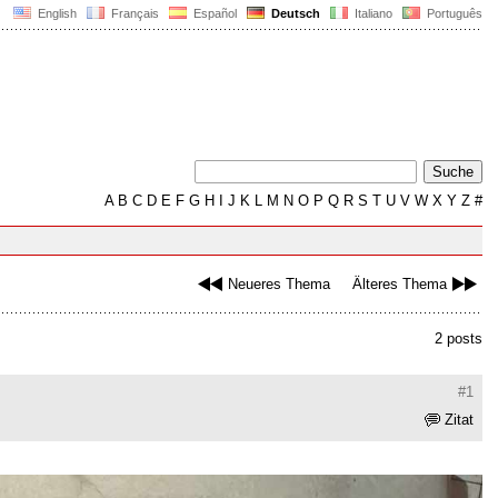
English
Français
Español
Deutsch
Italiano
Português
A
B
C
D
E
F
G
H
I
J
K
L
M
N
O
P
Q
R
S
T
U
V
W
X
Y
Z
#
Neueres Thema
Älteres Thema
2 posts
#1
Zitat