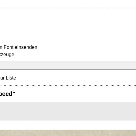
n Font einsenden
kzeuge
ur Liste
peed"