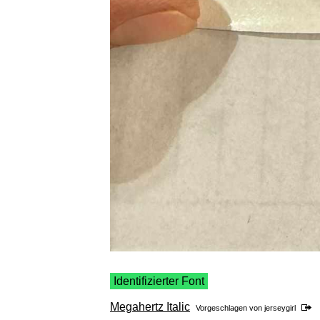
Identifizierter Font
Megahertz Italic
Vorgeschlagen von
jerseygirl