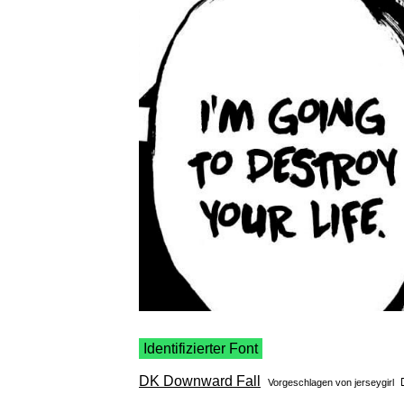
Identifizierter Font
DK Downward Fall
Vorgeschlagen von
jerseygirl