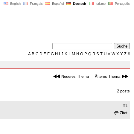
English
Français
Español
Deutsch
Italiano
Português
A
B
C
D
E
F
G
H
I
J
K
L
M
N
O
P
Q
R
S
T
U
V
W
X
Y
Z
#
Neueres Thema
Älteres Thema
2 posts
#1
Zitat