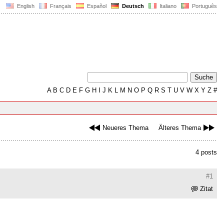
English
Français
Español
Deutsch
Italiano
Português
A
B
C
D
E
F
G
H
I
J
K
L
M
N
O
P
Q
R
S
T
U
V
W
X
Y
Z
#
Neueres Thema
Älteres Thema
4 posts
#1
Zitat