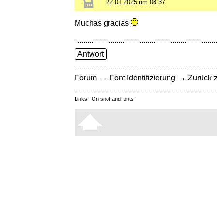
22.01.2025 um 08:37
Muchas gracias
Antwort
→
→
Forum
Font Identifizierung
Zurück z
Links:
On snot and fonts