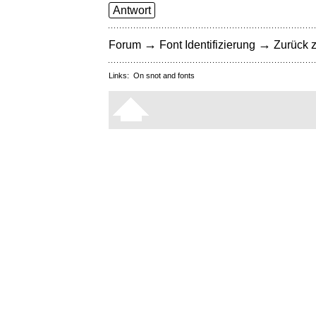
Antwort
→
→
Forum
Font Identifizierung
Zurück z
Links:
On snot and fonts