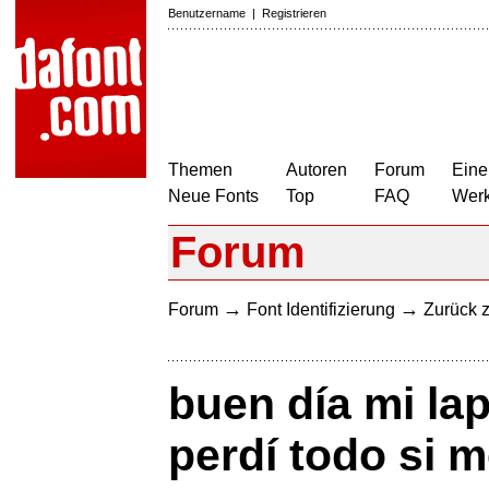
Benutzername
|
Registrieren
Themen
Autoren
Forum
Eine
Neue Fonts
Top
FAQ
Wer
Forum
→
→
Forum
Font Identifizierung
Zurück z
buen día mi l
perdí todo si m