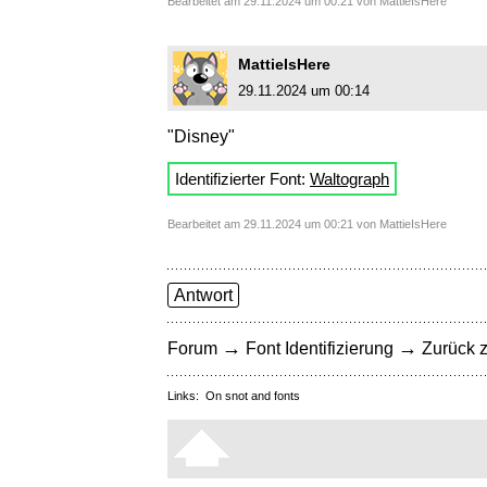
Bearbeitet am 29.11.2024 um 00:21 von MattieIsHere
MattieIsHere
29.11.2024 um 00:14
"Disney"
Identifizierter Font:
Waltograph
Bearbeitet am 29.11.2024 um 00:21 von MattieIsHere
Antwort
→
→
Forum
Font Identifizierung
Zurück z
Links:
On snot and fonts