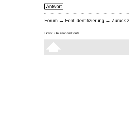
Antwort
→
→
Forum
Font Identifizierung
Zurück z
Links:
On snot and fonts