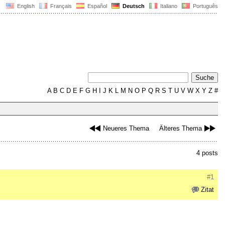
English
Français
Español
Deutsch
Italiano
Português
A
B
C
D
E
F
G
H
I
J
K
L
M
N
O
P
Q
R
S
T
U
V
W
X
Y
Z
#
Neueres Thema
Älteres Thema
4 posts
#1
Zitat