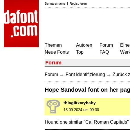
Benutzername
|
Registrieren
Themen
Autoren
Forum
Eine
Neue Fonts
Top
FAQ
Wer
Forum
→
→
Forum
Font Identifizierung
Zurück z
Hope Sandoval font on her pa
thiagiitxcrybaby
15.09.2024 um 09:30
I found one similar "Cal Roman Capitals" b