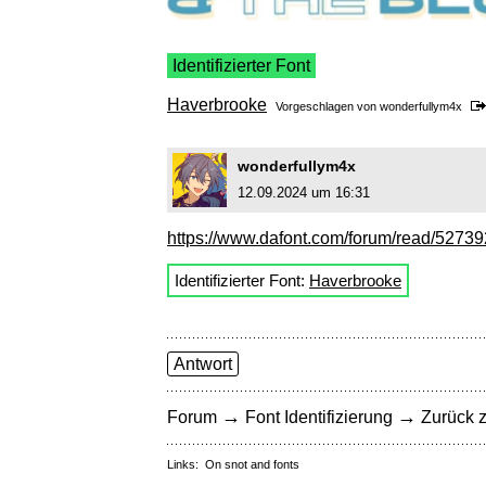
Identifizierter Font
Haverbrooke
Vorgeschlagen von
wonderfullym4x
wonderfullym4x
12.09.2024 um 16:31
https://www.dafont.com/forum/read/527392/
Identifizierter Font:
Haverbrooke
Antwort
→
→
Forum
Font Identifizierung
Zurück z
Links:
On snot and fonts