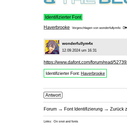
Identifizierter Font
Haverbrooke
Vorgeschlagen von
wonderfullym4x
wonderfullym4x
12.09.2024 um 16:31
https://www.dafont.com/forum/read/527392/
Identifizierter Font:
Haverbrooke
Antwort
→
→
Forum
Font Identifizierung
Zurück z
Links:
On snot and fonts