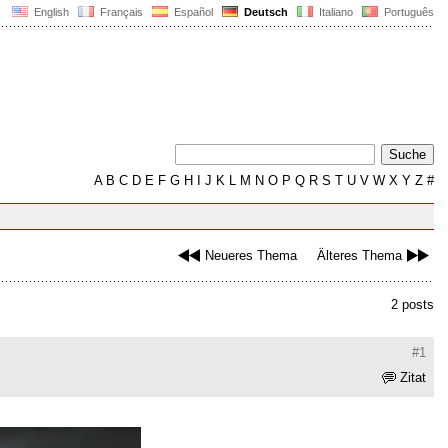
English
Français
Español
Deutsch
Italiano
Português
A
B
C
D
E
F
G
H
I
J
K
L
M
N
O
P
Q
R
S
T
U
V
W
X
Y
Z
#
Neueres Thema
Älteres Thema
2 posts
#1
Zitat