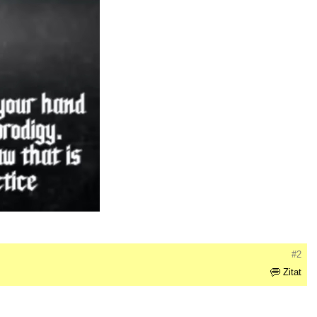
#2
Zitat