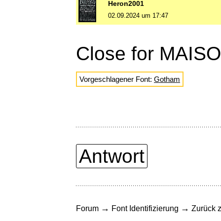
Heron2001
02.09.2024 um 17:47
Close for MAI
Vorgeschlagener Font:
Gotham
Antwort
→
→
Forum
Font Identifizierung
Zurück z