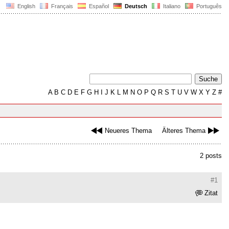
English
Français
Español
Deutsch
Italiano
Português
A
B
C
D
E
F
G
H
I
J
K
L
M
N
O
P
Q
R
S
T
U
V
W
X
Y
Z
#
Neueres Thema
Älteres Thema
2 posts
#1
Zitat