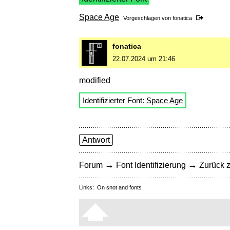
Space Age
Vorgeschlagen von
fonatica
fonatica
22.07.2024 um 21:46
modified
Identifizierter Font:
Space Age
Antwort
→
→
Forum
Font Identifizierung
Zurück z
Links:
On snot and fonts