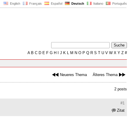
English
Français
Español
Deutsch
Italiano
Português
A
B
C
D
E
F
G
H
I
J
K
L
M
N
O
P
Q
R
S
T
U
V
W
X
Y
Z
#
Neueres Thema
Älteres Thema
2 posts
#1
Zitat