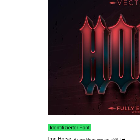
Identifizierter Font
Iron Horse
Vorgeschlagen von
marty666