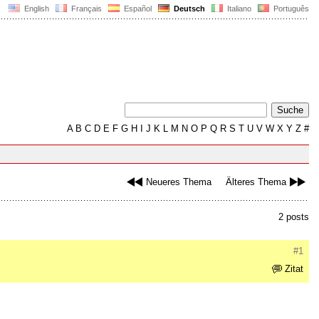
English
Français
Español
Deutsch
Italiano
Português
A
B
C
D
E
F
G
H
I
J
K
L
M
N
O
P
Q
R
S
T
U
V
W
X
Y
Z
#
Neueres Thema
Älteres Thema
2 posts
#1
Zitat