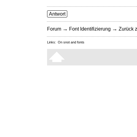
Antwort
→
→
Forum
Font Identifizierung
Zurück z
Links:
On snot and fonts