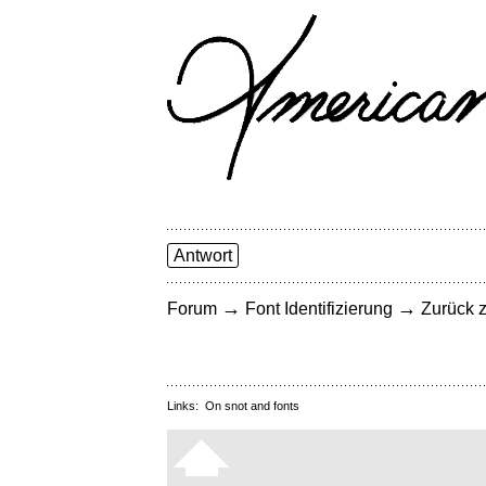
Antwort
→
→
Forum
Font Identifizierung
Zurück z
Links:
On snot and fonts