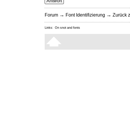
Antwort
→
→
Forum
Font Identifizierung
Zurück z
Links:
On snot and fonts