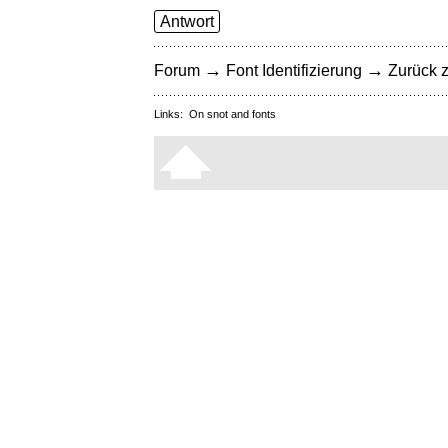
Antwort
→
→
Forum
Font Identifizierung
Zurück z
Links:
On snot and fonts