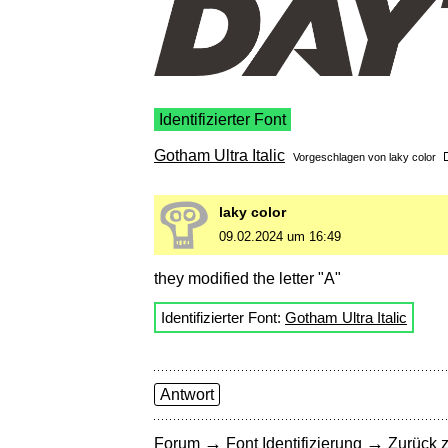
Identifizierter Font
Gotham Ultra Italic
Vorgeschlagen von
laky color
laky color
09.02.2024 um 16:49
they modified the letter "A"
Identifizierter Font:
Gotham Ultra Italic
Antwort
→
→
Forum
Font Identifizierung
Zurück z