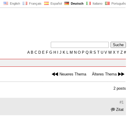
English
Français
Español
Deutsch
Italiano
Português
A
B
C
D
E
F
G
H
I
J
K
L
M
N
O
P
Q
R
S
T
U
V
W
X
Y
Z
#
Neueres Thema
Älteres Thema
2 posts
#1
Zitat