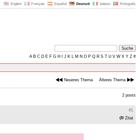
English
Français
Español
Deutsch
Italiano
Português
A
B
C
D
E
F
G
H
I
J
K
L
M
N
O
P
Q
R
S
T
U
V
W
X
Y
Z
#
Neueres Thema
Älteres Thema
2 posts
#1
Zitat