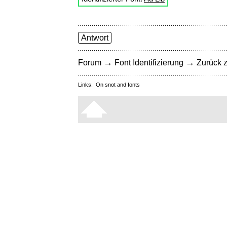
Antwort
→
→
Forum
Font Identifizierung
Zurück z
Links:
On snot and fonts