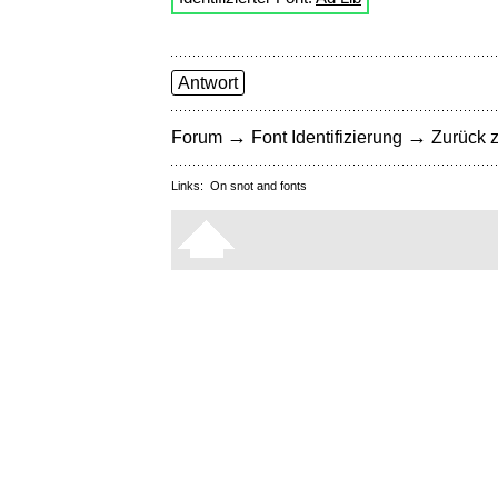
Antwort
→
→
Forum
Font Identifizierung
Zurück z
Links:
On snot and fonts