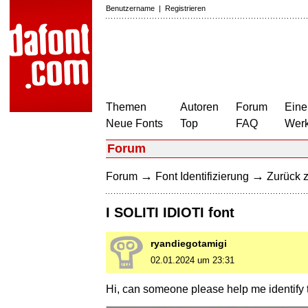
Benutzername
|
Registrieren
Themen
Autoren
Forum
Eine
Neue Fonts
Top
FAQ
Wer
Forum
→
→
Forum
Font Identifizierung
Zurück z
I SOLITI IDIOTI font
ryandiegotamigi
02.01.2024 um 23:31
Hi, can someone please help me identify th