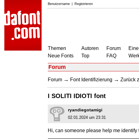
Benutzername
|
Registrieren
Themen
Autoren
Forum
Eine
Neue Fonts
Top
FAQ
Wer
Forum
→
→
Forum
Font Identifizierung
Zurück z
I SOLITI IDIOTI font
ryandiegotamigi
02.01.2024 um 23:31
Hi, can someone please help me identify th