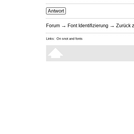
Antwort
→
→
Forum
Font Identifizierung
Zurück z
Links:
On snot and fonts