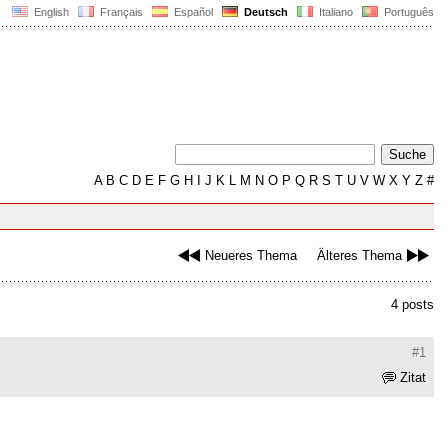
English
Français
Español
Deutsch
Italiano
Português
A
B
C
D
E
F
G
H
I
J
K
L
M
N
O
P
Q
R
S
T
U
V
W
X
Y
Z
#
Neueres Thema
Älteres Thema
4 posts
#1
Zitat