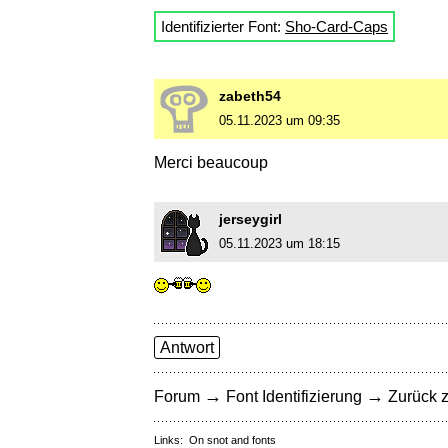
Identifizierter Font:
Sho-Card-Caps
zabeth54
05.11.2023 um 09:35
Merci beaucoup
jerseygirl
05.11.2023 um 18:15
Antwort
→
→
Forum
Font Identifizierung
Zurück z
Links:
On snot and fonts